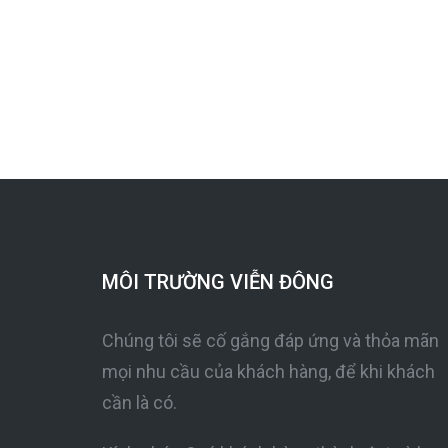
MÔI TRƯỜNG VIỄN ĐÔNG
Chúng tôi sẽ cố gắng đáp ứng và thỏa mãn
mọi nhu cầu của khách hàng, để khi khách
cần là có.