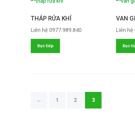
THÁP RỬA KHÍ
VAN G
Liên hệ 0977.989.840
Liên hệ
Đọc tiếp
Đọc ti
←
1
2
3