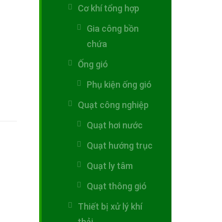
Cơ khí tổng hợp
Gia công bồn
chứa
Ống gió
Phụ kiện ống gió
Quạt công nghiệp
Quạt hơi nước
Quạt hướng trục
Quạt ly tâm
Quạt thông gió
Thiết bị xử lý khí
thải