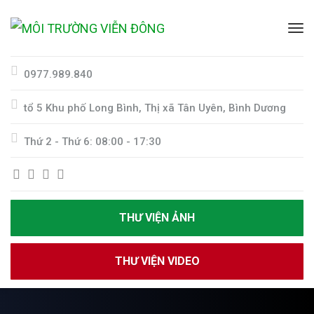
0977.989.840
tổ 5 Khu phố Long Bình, Thị xã Tân Uyên, Bình Dương
Thứ 2 - Thứ 6: 08:00 - 17:30
THƯ VIỆN ẢNH
THƯ VIỆN VIDEO