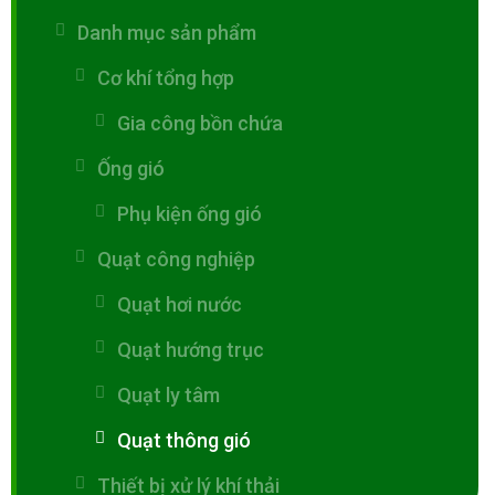
Danh mục sản phẩm
Cơ khí tổng hợp
Gia công bồn chứa
Ống gió
Phụ kiện ống gió
Quạt công nghiệp
Quạt hơi nước
Quạt hướng trục
Quạt ly tâm
Quạt thông gió
Thiết bị xử lý khí thải