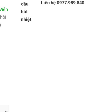
Liên hệ 0977.989.840
Viễn
hời
á