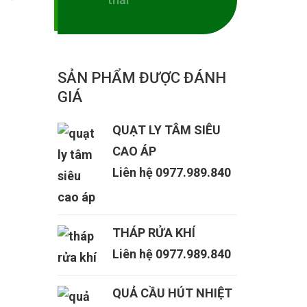
SẢN PHẨM ĐƯỢC ĐÁNH
GIÁ
QUẠT LY TÂM SIÊU
CAO ÁP
Liên hệ 0977.989.840
THÁP RỬA KHÍ
Liên hệ 0977.989.840
QUẢ CẦU HÚT NHIỆT