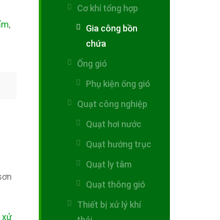
Cơ khí tổng hợp
ẩm
,
Gia công bồn
chứa
Ống gió
Phụ kiện ống gió
Quạt công nghiệp
Quạt hơi nước
Quạt hướng trục
Quạt ly tâm
sơn
Quạt thông gió
Thiết bị xử lý khí
h
xử
thải