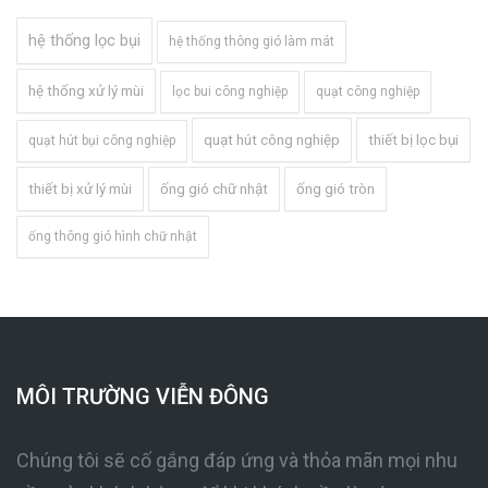
hệ thống lọc bụi
hệ thống thông gió làm mát
hệ thống xử lý mùi
lọc bui công nghiệp
quạt công nghiệp
quạt hút công nghiệp
thiết bị lọc bụi
quạt hút bụi công nghiệp
thiết bị xử lý mùi
ống gió chữ nhật
ống gió tròn
ống thông gió hình chữ nhật
MÔI TRƯỜNG VIỄN ĐÔNG
Chúng tôi sẽ cố gắng đáp ứng và thỏa mãn mọi nhu