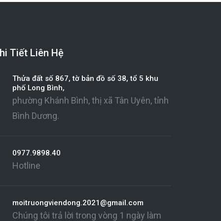
hi Tiết Liên Hệ
Thửa đất số 867, tờ bản đồ số 38, tổ 5 khu
phố Long Bình,
phường Khánh Bình, thị xã Tân Uyên, tỉnh
Bình Dương.
0977.9898.40
Hotline
moitruongviendong.2021@gmail.com
Chúng tôi trả lời trong vòng 1 ngày làm